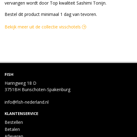
vervangen wordt door Top kwaliteit Sashimi Tonijn.
Bestel dit product minimaal 1 dag van tevoren.
Bekijk meer uit de collectie visschotels
FISH
Haringweg 18 D
3751BH Bunschoten-Spakenburg
info@fish-nederland.nl
KLANTENSERVICE
Bestellen
Betalen
Afleveren