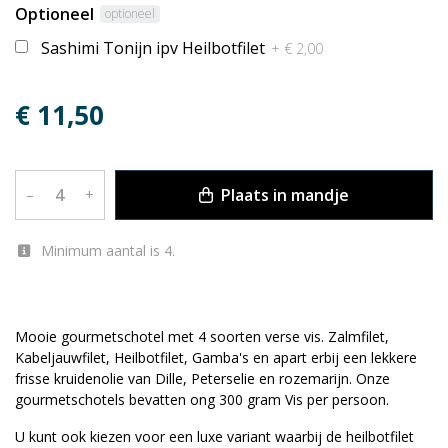
Optioneel
optioneel
Sashimi Tonijn ipv Heilbotfilet
+ € 2,00
€ 11,50
Plaats in mandje
–
+
Minimum aantal is 4.
OMSCHRIJVING
Mooie gourmetschotel met 4 soorten verse vis. Zalmfilet,
Kabeljauwfilet, Heilbotfilet, Gamba's en apart erbij een lekkere
frisse kruidenolie van Dille, Peterselie en rozemarijn. Onze
gourmetschotels bevatten ong 300 gram Vis per persoon.
U kunt ook kiezen voor een luxe variant waarbij de heilbotfilet