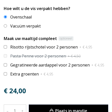
Hoe wilt u de vis verpakt hebben?
Ovenschaal
Vacuüm verpakt
Maak uw maaltijd compleet
optioneel
Risotto rijstschotel voor 2 personen
+ € 4,95
Pasta Penne voor 2 personen
+ € 4,50
Gegratineerde aardappel voor 2 personen
+ € 4,95
Extra groenten
+ € 4,95
€ 24,00
Plaats in mandje
–
+